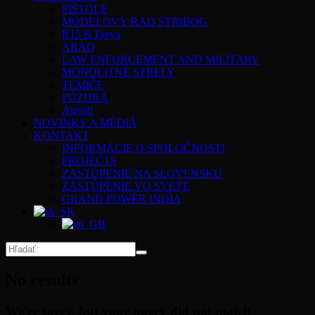
PIŠTOLE
MODELOVÝ RAD STRIBOG
R15 & Freya
ARAQ
LAW ENFORCEMENT AND MILITARY
MONOLITNÉ STRELY
TLMIČE
PÚZDRA
Airsoft
NOVINKY A MÉDIÁ
KONTAKT
INFORMÁCIE O SPOLOČNOSTI
PROJECTS
ZASTÚPENIE NA SLOVENSKU
ZASTÚPENIE VO SVETE
GRAND POWER INDIA
No results
We're sorry, but your query did not match