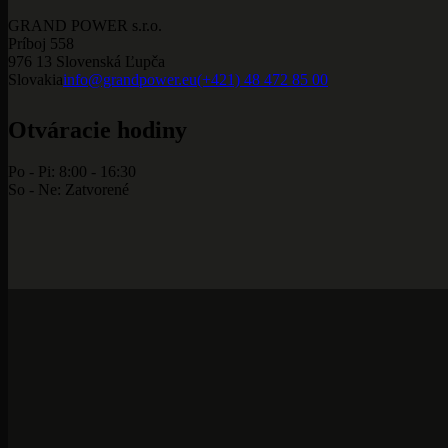
GRAND POWER s.r.o.
Príboj 558
976 13 Slovenská Ľupča
Slovakia
info@grandpower.eu
(+421) 48 472 85 00
Otváracie hodiny
Po - Pi: 8:00 - 16:30
So - Ne: Zatvorené