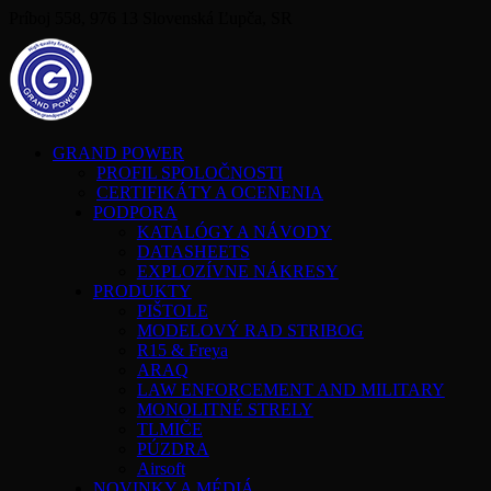
Príboj 558, 976 13 Slovenská Ľupča, SR
GRAND POWER
PROFIL SPOLOČNOSTI
CERTIFIKÁTY A OCENENIA
PODPORA
KATALÓGY A NÁVODY
DATASHEETS
EXPLOZÍVNE NÁKRESY
PRODUKTY
PIŠTOLE
MODELOVÝ RAD STRIBOG
R15 & Freya
ARAQ
LAW ENFORCEMENT AND MILITARY
MONOLITNÉ STRELY
TLMIČE
PÚZDRA
Airsoft
NOVINKY A MÉDIÁ