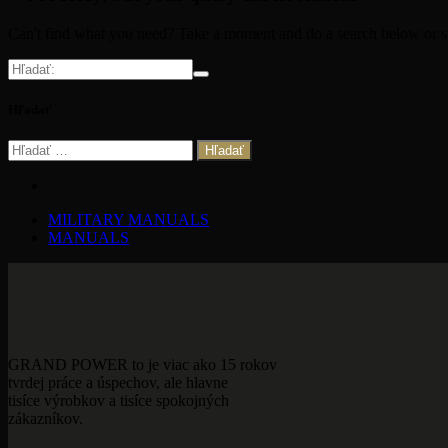
Can't find what you need? Take a moment and do a search below or s
Hľadať
Hľadať:
MILITARY MANUALS
MANUALS
GRAND POWER to je viac ako 15 rokov
tvrdej práce a úspechov, ale hlavne
tisíce výrobkov a tisíce spokojných
zákazníkov.